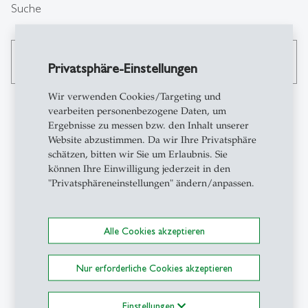
Suche
search
Privatsphäre-Einstellungen
Wir verwenden Cookies/Targeting und
vearbeiten personenbezogene Daten, um
Ergebnisse zu messen bzw. den Inhalt unserer
Kontakt
Website abzustimmen. Da wir Ihre Privatsphäre
schätzen, bitten wir Sie um Erlaubnis. Sie
können Ihre Einwilligung jederzeit in den
GCE-HSG
"Privatsphäreneinstellungen" ändern/anpassen.
Center for Governance and
Culture in Europe
Müller-Friedberg-Strasse
Alle Cookies akzeptieren
6/8
CH-9000 St.Gallen
Nur erforderliche Cookies akzeptieren
+41 71 224 25 61
gce-info
@
unisg.ch
Einstellungen