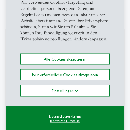
Wir verwenden Cookies/Targeting und
vearbeiten personenbezogene Daten, um
Ergebnisse zu messen bzw. den Inhalt unserer
Website abzustimmen. Da wir Ihre Privatsphäre
schätzen, bitten wir Sie um Erlaubnis. Sie
können Ihre Einwilligung jederzeit in den
Projekte
"Privatsphäreneinstellungen" ändern/anpassen.
Mitglied des Schweizer Nationalfondsprojekts (seit
Oktober 2025):
Alle Cookies akzeptieren
Russian Society under the Conditions of an
Nur erforderliche Cookies akzeptieren
Undeclared War: Accepting Violence, Shifting
Solidarity,
Einstellungen
Constructing Truth. Focus on the notion of Truth in
contemporary Russian Society.
Datenschutzerklärung
Künstliche Intelligenz im Dienst der Desinformation:
Rechtliche Hinweise
Russlands Propagandastrategien im Kontext des