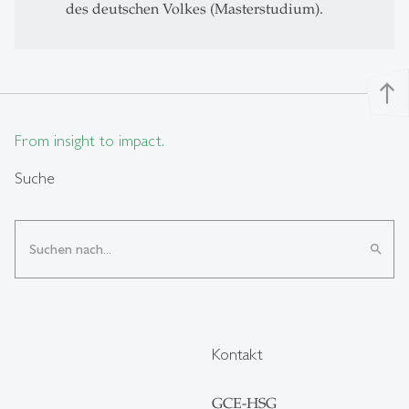
des deutschen Volkes (Masterstudium).
north
From insight to impact.
Suche
search
Kontakt
GCE-HSG