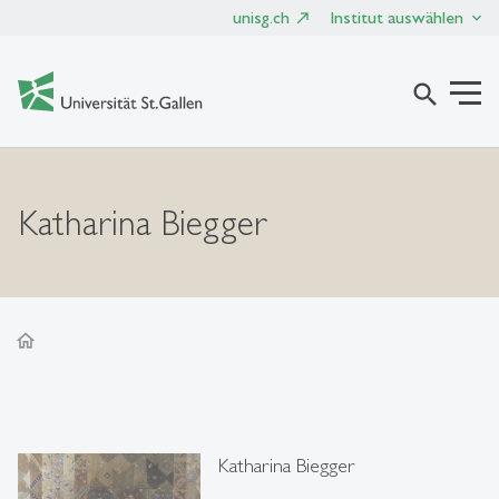
unisg.ch
Institut auswählen
search
Katharina Biegger
home
Katharina Biegger