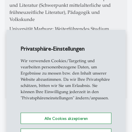
und Literatur (Schwerpunkt mittelalterliche und
frühneuzeitliche Literatur), Pädagogik und
Volkskunde
Universität Marburg: Weiterführendes Studium
(DAAD Stipendium)
Universität Zürich: Promotionsstudium; Dr. phil.
Privatsphäre-Einstellungen
(
summa cum laude
) 1989.
Dissertation "De invocatione beatae Mariae vir­gi­nis:
Wir verwenden Cookies/Targeting und
Paracelsus und die Marienverehrung" (kritische
vearbeiten personenbezogene Daten, um
Ergebnisse zu messen bzw. den Inhalt unserer
Ausgabe und Kommentar eines Marientraktats von
Website abzustimmen. Da wir Ihre Privatsphäre
Theophrast von Hohenheim, genannt Paracelsus);
schätzen, bitten wir Sie um Erlaubnis. Sie
Betreuer: Alois M. Haas.
können Ihre Einwilligung jederzeit in den
"Privatsphäreneinstellungen" ändern/anpassen.
Berufserfahrung
Alle Cookies akzeptieren
Universität Zürich, Lehrstuhl Europäische
Volksliteratur: Wissenschaftliche Assistentin