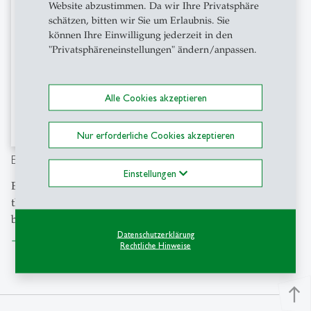
Website abzustimmen. Da wir Ihre Privatsphäre
schätzen, bitten wir Sie um Erlaubnis. Sie
können Ihre Einwilligung jederzeit in den
"Privatsphäreneinstellungen" ändern/anpassen.
Alle Cookies akzeptieren
Nur erforderliche Cookies akzeptieren
Euxeinos 18
Einstellungen
Energy and Integration in
the Black Sea Region edited
by Jonas Grät
Datenschutzerklärung
Datei herunterladen
east
Rechtliche Hinweise
north