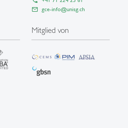
+41 71 224 25 61
gce-info
@
unisg.ch
Mitglied von