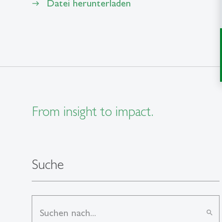
Datei herunterladen
east
From insight to impact.
Suche
search