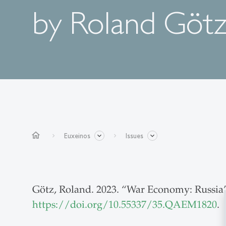
by Roland Göt
home
Euxeinos
Issues
Götz, Roland. 2023. “War Economy: Russi
https://doi.org/10.55337/35.QAEM1820
.