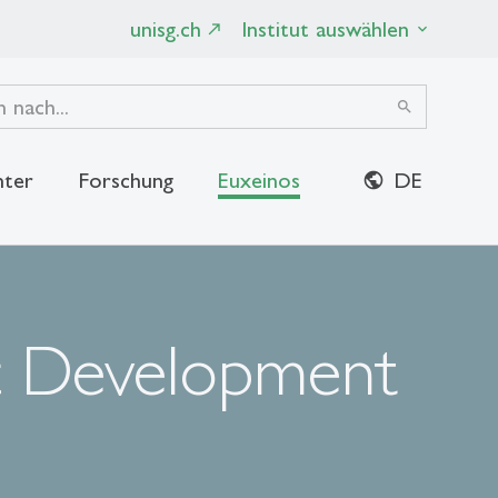
unisg.ch
Institut auswählen
search
ter
Forschung
Euxeinos
DE
close
c Development